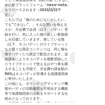
めの新プラットフォーム『neco-note』
をリリースされます（2022/2/22予
定）。
こちらでは「猫のためになにかしたい、
でも"できない"。」そんな想いを抱える
人が、月会費で会員（以下、バディ）登
録を行い、気に入った猫の新しい家族探
しを応援していきます。推している猫
（以下、ネコバディ）のライブチャット
など様々な限定コンテンツは、同じ猫を
推すバディたち限定で配信されます。追
加課金によりネコバディを複数登録した
りライブチャットで使えるおやつ券を購
入することも可能で、月会費や課金額の
50%はネコバディが所属する保護猫団体
に寄付いたします。
この他にも、ボランティアマッチング機
能やバディの活動履歴を可視化する機能
等で保護猫団体の活動をサポートする仕
組みとなっております。
「保護猫の可能性、彼らを愛する人たち